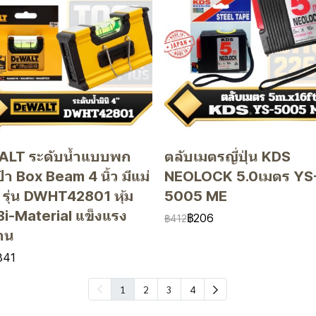
LT ระดับน้ำแบบพก
ตลับเมตรญี่ปุ่น KDS
๋า Box Beam 4 นิ้ว มีแม่
NEOLOCK 5.0เมตร YS
 รุ่น DWHT42801 หุ้ม
5005 ME
Bi-Material แข็งแรง
฿206
฿412
าน
341
1
2
3
4