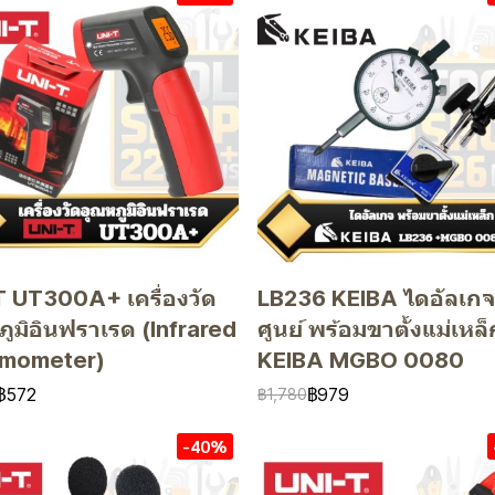
T UT300A+ เครื่องวัด
LB236 KEIBA ไดอัลเกจต
ูมิอินฟราเรด (Infrared
ศูนย์ พร้อมขาตั้งแม่เหล็
mometer)
KEIBA MGBO 0080
฿572
฿979
฿1,780
-40%