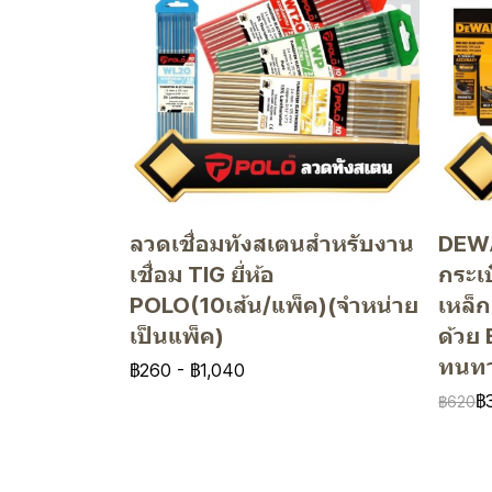
ลวดเชื่อมทังสเตนสำหรับงาน
DEWA
เชื่อม TIG ยี่ห้อ
กระเป
POLO(10เส้น/แพ็ค)(จำหน่าย
เหล็ก
เป็นแพ็ค)
ด้วย 
ทนท
฿260
-
฿1,040
฿
฿620