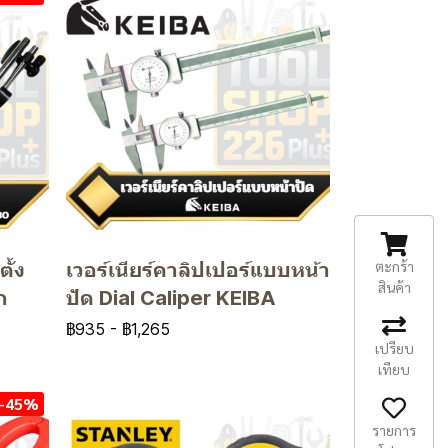
ตะกร้า
ั้ง
เวอร์เนียร์คาลิปเปอร์แบบหน้า
สินค้า
ก
ปัด Dial Caliper KEIBA
฿935
-
฿1,265
เปรียบ
เทียบ
-45%
รายการ