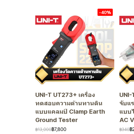
-40%
UNI-T UT273+ เครื่อง
UNI-
ทดสอบความต้านทานดิน
จับแ
แบบแคลมป์ Clamp Earth
แบบไ
Ground Tester
AC V
฿7,800
฿
฿13,000
฿340