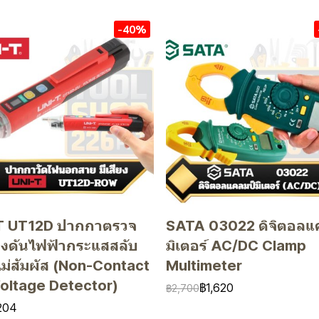
-40%
T UT12D ปากกาตรวจ
SATA 03022 ดิจิตอลแ
รงดันไฟฟ้ากระแสสลับ
มิเตอร์ AC/DC Clamp
ม่สัมผัส (Non-Contact
Multimeter
oltage Detector)
฿1,620
฿2,700
204