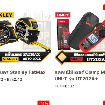
เมตร Stanley FatMax
แคลมป์มิเตอร์ Clamp 
UNI-T รุ่น UT202A+
20
-
฿530.40
฿583
฿1,060
-45%