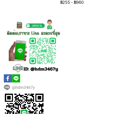
฿255
-
฿960
@hdm3467y