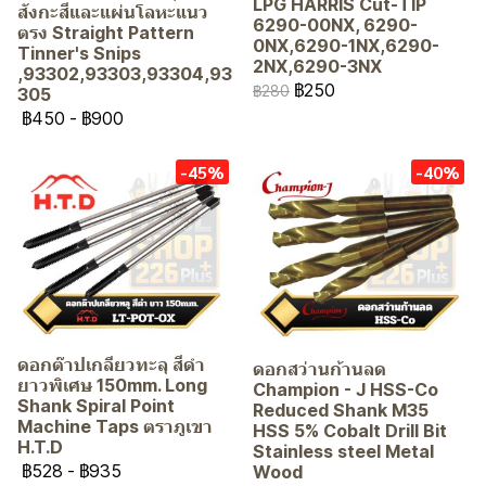
LPG HARRIS Cut-TIP
สังกะสีและแผ่นโลหะแนว
6290-00NX, 6290-
ตรง Straight Pattern
0NX,6290-1NX,6290-
Tinner's Snips
2NX,6290-3NX
,93302,93303,93304,93
฿250
฿280
305
฿450
-
฿900
-45%
-40%
ดอกต๊าปเกลียวทะลุ สีดำ
ดอกสว่านก้านลด
ยาวพิเศษ 150mm. Long
Champion - J HSS-Co
Shank Spiral Point
Reduced Shank M35
Machine Taps ตราภูเขา
HSS 5% Cobalt Drill Bit
H.T.D
Stainless steel Metal
฿528
-
฿935
Wood