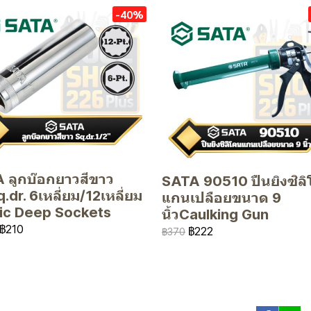
-40%
 ลูกบ๊อกยาวสีขาว
SATA 90510 ปืนยิงซิล
.dr. 6เหลี่ยม/12เหลี่ยม
แกนเปลือยขนาด 9
ic Deep Sockets
นิ้วCaulking Gun
฿210
฿222
฿370