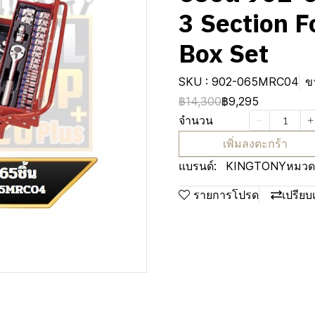
3 Section F
Box Set
SKU : 902-065MRC04
ข
฿14,300
฿9,295
จำนวน
เพิ่มลงตะกร้า
แบรนด์:
KINGTONY
หมวดห
รายการโปรด
เปรียบ