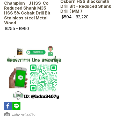
Osborn HSS Blacksmith
Champion - J HSS-Co
Drill Bit - Reduced Shank
Reduced Shank M35
Drill ( MM )
HSS 5% Cobalt Drill Bit
฿594
-
฿2,220
Stainless steel Metal
Wood
฿255
-
฿960
@hdm3467y