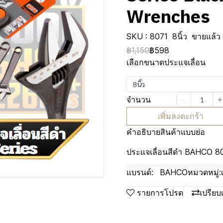
Wrenches
SKU : 8071
8นิ้ว
ขายแล้ว 
฿1,150
฿598
เลือกขนาดประแจเลื่อน
8นิ้ว
จำนวน
เพิ่มลงตะกร้า
คำอธิบายสินค้าแบบย่อ
ประแจเลื่อนสีดำ BAHCO 80
แบรนด์:
BAHCO
หมวดหมู่:
รายการโปรด
เปรียบ