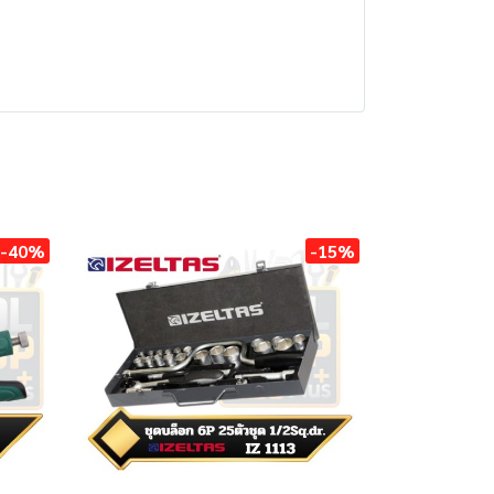
-40%
-15%