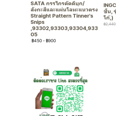
SATA กรรไกรตัดดีบุก/
INGCO
สังกะสีและแผ่นโลหะแนวตรง
ชิ้น,
Straight Pattern Tinner's
โก้,)
Snips
฿2,440
,93302,93303,93304,933
05
฿450
-
฿900