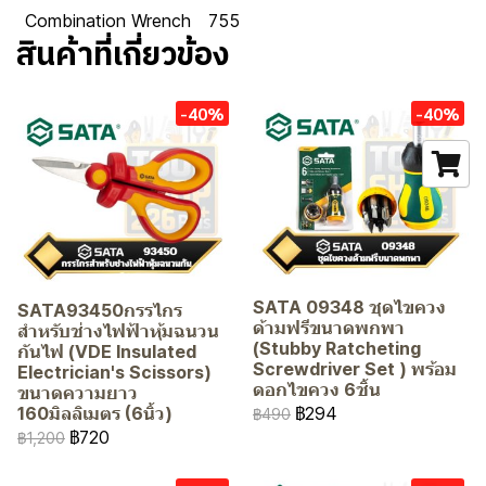
Combination Wrench
755
สินค้าที่เกี่ยวข้อง
-40%
-40%
SATA 09348 ชุดไขควง
SATA93450กรรไกร
ด้ามฟรีขนาดพกพา
สำหรับช่างไฟฟ้าหุ้มฉนวน
(Stubby Ratcheting
กันไฟ (VDE Insulated
Screwdriver Set ) พร้อม
Electrician's Scissors)
ดอกไขควง 6ชิ้น
ขนาดความยาว
฿294
160มิลลิเมตร (6นิ้ว)
฿490
฿720
฿1,200