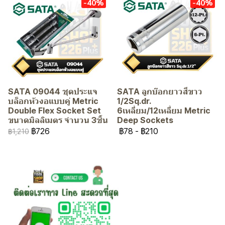
-40%
-40%
SATA 09044 ชุดประแจ
SATA ลูกบ๊อกยาวสีขาว
บล็อกหัวงอแบบคู่ Metric
1/2Sq.dr.
Double Flex Socket Set
6เหลี่ยม/12เหลี่ยม Metric
ขนาดมิลลิเมตร จำนวน 3ชิ้น
Deep Sockets
฿726
฿78
-
฿210
฿1,210