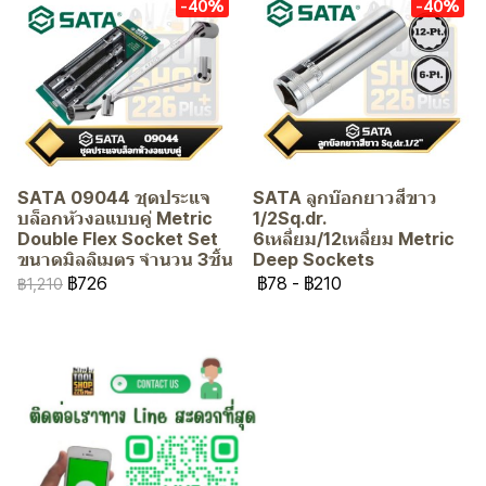
-40%
-40%
SATA 09044 ชุดประแจ
SATA ลูกบ๊อกยาวสีขาว
บล็อกหัวงอแบบคู่ Metric
1/2Sq.dr.
Double Flex Socket Set
6เหลี่ยม/12เหลี่ยม Metric
ขนาดมิลลิเมตร จำนวน 3ชิ้น
Deep Sockets
฿726
฿78
-
฿210
฿1,210