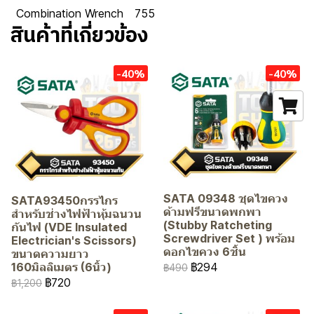
Combination Wrench
755
สินค้าที่เกี่ยวข้อง
-40%
-40%
SATA 09348 ชุดไขควง
SATA93450กรรไกร
ด้ามฟรีขนาดพกพา
สำหรับช่างไฟฟ้าหุ้มฉนวน
(Stubby Ratcheting
กันไฟ (VDE Insulated
Screwdriver Set ) พร้อม
Electrician's Scissors)
ดอกไขควง 6ชิ้น
ขนาดความยาว
฿294
160มิลลิเมตร (6นิ้ว)
฿490
฿720
฿1,200