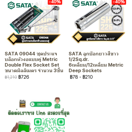
-40%
-40%
SATA 09044 ชุดประแจ
SATA ลูกบ๊อกยาวสีขาว
บล็อกหัวงอแบบคู่ Metric
1/2Sq.dr.
Double Flex Socket Set
6เหลี่ยม/12เหลี่ยม Metric
ขนาดมิลลิเมตร จำนวน 3ชิ้น
Deep Sockets
฿726
฿78
-
฿210
฿1,210