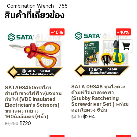
Combination Wrench
755
สินค้าที่เกี่ยวข้อง
-40%
-40%
SATA 09348 ชุดไขควง
SATA93450กรรไกร
ด้ามฟรีขนาดพกพา
สำหรับช่างไฟฟ้าหุ้มฉนวน
(Stubby Ratcheting
กันไฟ (VDE Insulated
Screwdriver Set ) พร้อม
Electrician's Scissors)
ดอกไขควง 6ชิ้น
ขนาดความยาว
฿294
160มิลลิเมตร (6นิ้ว)
฿490
฿720
฿1,200