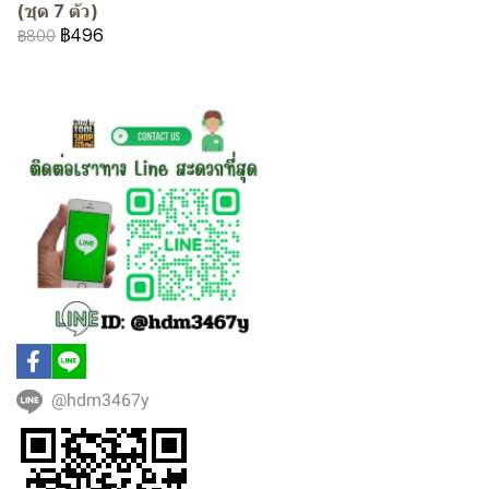
(ชุด 7 ตัว)
฿496
฿800
@hdm3467y