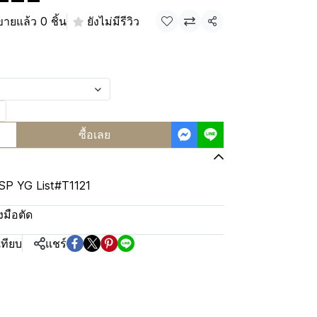
ขายแล้ว 0 ชิ้น
ยังไม่มีรีวิว
แชร์
ซื้อเลย
-SP YG List#T1121
องมือตัด
เทียบ
แชร์