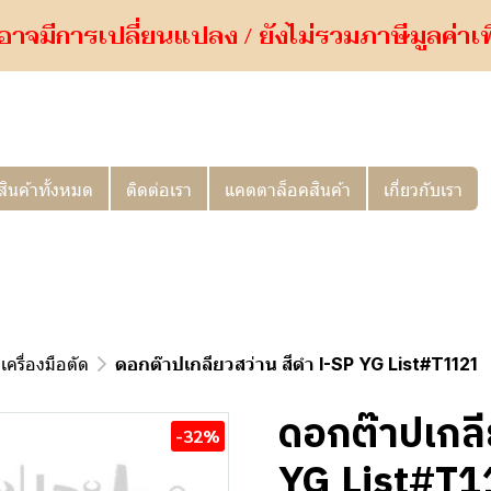
อาจมีการเปลี่ยนแปลง / ยังไม่รวมภาษีมูลค่าเพิ่
สินค้าทั้งหมด
ติดต่อเรา
แคตตาล็อคสินค้า
เกี่ยวกับเรา
เครื่องมือตัด
ดอกต๊าปเกลียวสว่าน สีดำ I-SP YG List#T1121
ดอกต๊าปเกลี
-32%
YG List#T1