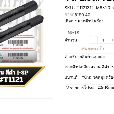
SKU : T1121312
M6x1.0
฿280
฿190.40
เลือก ขนาดต๊าปเครื่อง
M6x1.0
จำนวน
เพิ่มลงตะกร้า
คำอธิบายสินค้าแบบย่อ
ดอกต๊าปเกลียวสว่าน สีดำ I
แบรนด์:
YG
หมวดหมู่:
เครื่
รายการโปรด
เปรียบ