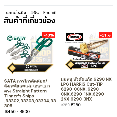
ดอกเอ็นมิล
4ฟัน
Endmill
สินค้าที่เกี่ยวข้อง
-40%
-11%
นมหนู หัวตัดแก๊ส 6290 NX
SATA กรรไกรตัดดีบุก/
LPG HARRIS Cut-TIP
สังกะสีและแผ่นโลหะแนว
6290-00NX, 6290-
ตรง Straight Pattern
0NX,6290-1NX,6290-
Tinner's Snips
2NX,6290-3NX
,93302,93303,93304,93
฿250
฿280
305
฿450
-
฿900