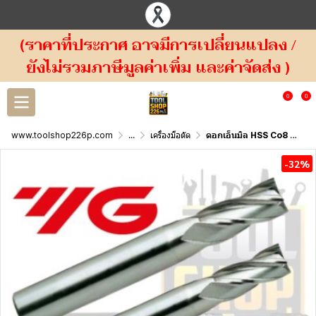
(ราคาที่ประกาศ อาจมีการเปลี่ยนแปลง /
ยังไม่รวมภาษีมูลค่าเพิ่ม และค่าจัดส่ง )
0
0
www.toolshop226p.com
...
เครื่องมือตัด
ดอกเอ็นมิล HSS Co8 4ฟัน YG SERIES E2402 , E2412 , E2413
-32%