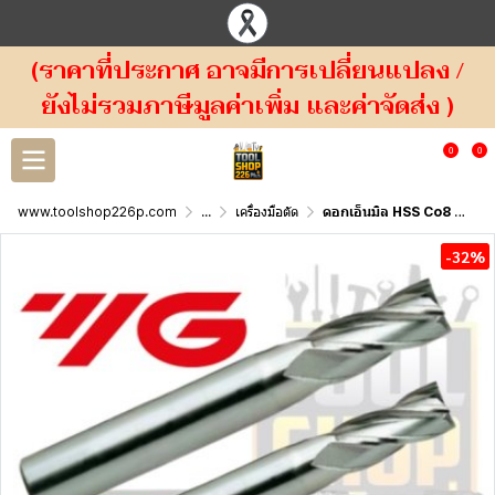
(ราคาที่ประกาศ อาจมีการเปลี่ยนแปลง /
ยังไม่รวมภาษีมูลค่าเพิ่ม และค่าจัดส่ง )
0
0
www.toolshop226p.com
...
เครื่องมือตัด
ดอกเอ็นมิล HSS Co8 4ฟัน YG SERIES E2402 , E2412 , E2413
-32%