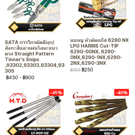
นมหนู หัวตัดแก๊ส 6290 NX
SATA กรรไกรตัดดีบุก/
LPG HARRIS Cut-TIP
สังกะสีและแผ่นโลหะแนว
6290-00NX, 6290-
ตรง Straight Pattern
0NX,6290-1NX,6290-
Tinner's Snips
2NX,6290-3NX
,93302,93303,93304,93
฿250
฿280
305
฿450
-
฿900
-45%
-40%