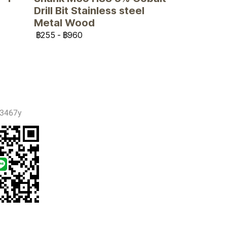
Drill Bit Stainless steel
Metal Wood
฿255
-
฿960
3467y