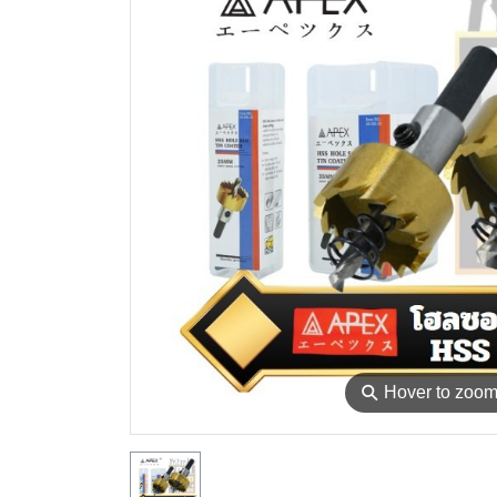
⚲
Hover to zoo