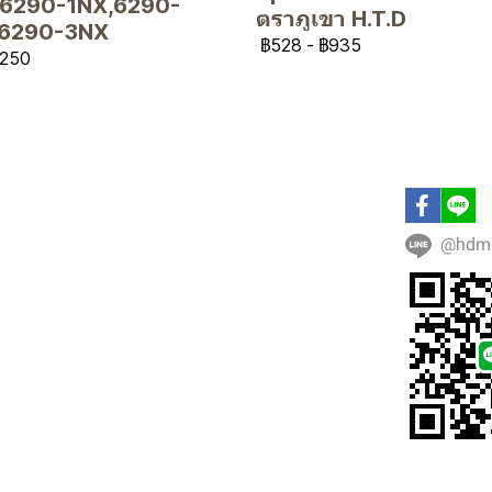
6290-1NX,6290-
ตราภูเขา H.T.D
,6290-3NX
฿528
-
฿935
250
@hdm