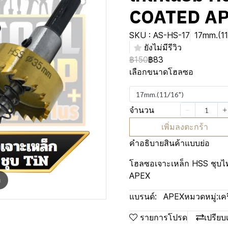
COATED A
SKU : AS-HS-17
17mm.(11
ยังไม่มีรีวิว
฿150
฿83
เลือกขนาดโฮลซอ
17mm.(11/16")
จำนวน
เพิ่มลงตะกร้า
คำอธิบายสินค้าแบบย่อ
โฮลซอเจาะเหล็ก HSS ชุบ
APEX
m
แบรนด์:
APEX
หมวดหมู่:
เค
รายการโปรด
เปรียบ