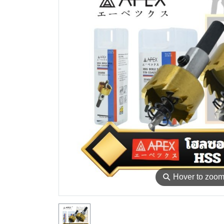
⚲
Hover to zoo