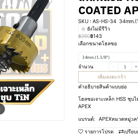
COATED A
SKU : AS-HS-34
34mm.(1
ยังไม่มีรีวิว
฿260
฿143
เลือกขนาดโฮลซอ
34mm.(1.3/8")
จำนวน
เพิ่มลงตะกร้า
คำอธิบายสินค้าแบบย่อ
โฮลซอเจาะเหล็ก HSS ชุบ
APEX
m
แบรนด์:
APEX
หมวดหมู่:
เค
รายการโปรด
เปรียบ