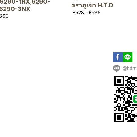
6290-1NX,6290-
ตราภูเขา H.T.D
,6290-3NX
฿528
-
฿935
250
@hdm