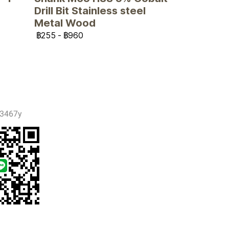
Drill Bit Stainless steel
Metal Wood
฿255
-
฿960
3467y