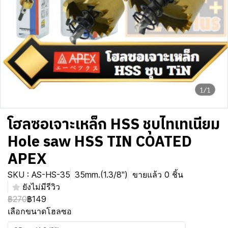
1/1
โฮลซอเจาะเหล็ก HSS ชุบไทเทเนียม
Hole saw HSS TIN COATED
APEX
SKU : AS-HS-35
35mm.(1.3/8")
ขายแล้ว 0 ชิ้น
ยังไม่มีรีวิว
฿270
฿149
เลือกขนาดโฮลซอ