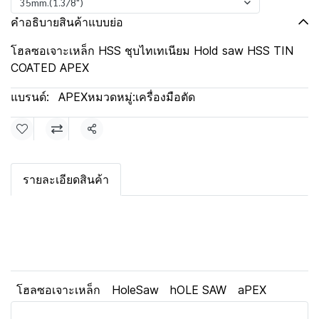
35mm.(1.3/8")
คำอธิบายสินค้าแบบย่อ
โฮลซอเจาะเหล็ก HSS ชุบไทเทเนียม Hold saw HSS TIN
COATED APEX
แบรนด์:
APEX
หมวดหมู่:
เครื่องมือตัด
แชร์
รายละเอียดสินค้า
โฮลซอเจาะเหล็ก
HoleSaw
hOLE SAW
aPEX