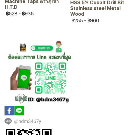
Machine Taps ตราภูเขา
HSS 5% Cobalt Drill Bit
H.T.D
Stainless steel Metal
฿528
-
฿935
Wood
฿255
-
฿960
@hdm3467y