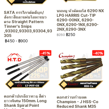
นมหนู หัวตัดแก๊ส 6290 NX
SATA กรรไกรตัดดีบุก/
LPG HARRIS Cut-TIP
สังกะสีและแผ่นโลหะแนว
6290-00NX, 6290-
ตรง Straight Pattern
0NX,6290-1NX,6290-
Tinner's Snips
2NX,6290-3NX
,93302,93303,93304,93
฿250
฿280
305
฿450
-
฿900
-45%
-40%
ดอกต๊าปเกลียวทะลุ สีดำ
ดอกสว่านก้านลด
ยาวพิเศษ 150mm. Long
Champion - J HSS-Co
Shank Spiral Point
Reduced Shank M35