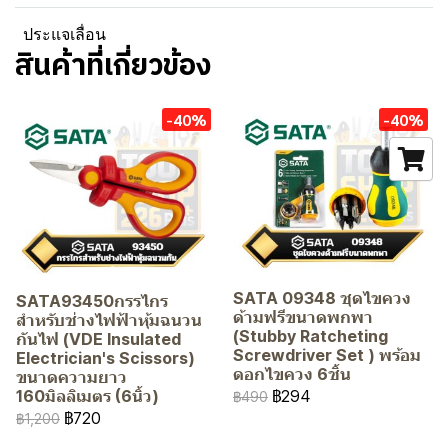
ประแจเลื่อน
สินค้าที่เกี่ยวข้อง
-40%
-40%
SATA 09348 ชุดไขควง
SATA93450กรรไกร
ด้ามฟรีขนาดพกพา
สำหรับช่างไฟฟ้าหุ้มฉนวน
(Stubby Ratcheting
กันไฟ (VDE Insulated
Screwdriver Set ) พร้อม
Electrician's Scissors)
ดอกไขควง 6ชิ้น
ขนาดความยาว
฿294
160มิลลิเมตร (6นิ้ว)
฿490
฿720
฿1,200