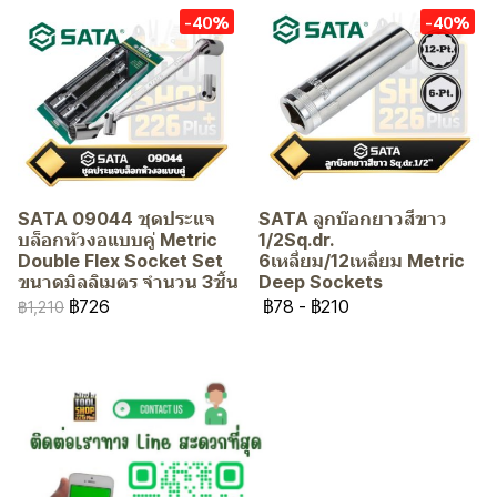
-40%
-40%
SATA 09044 ชุดประแจ
SATA ลูกบ๊อกยาวสีขาว
บล็อกหัวงอแบบคู่ Metric
1/2Sq.dr.
Double Flex Socket Set
6เหลี่ยม/12เหลี่ยม Metric
ขนาดมิลลิเมตร จำนวน 3ชิ้น
Deep Sockets
฿726
฿78
-
฿210
฿1,210