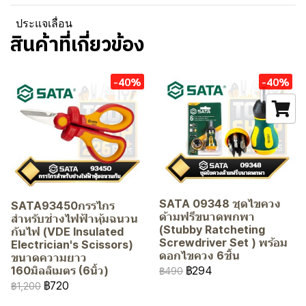
ประแจเลื่อน
สินค้าที่เกี่ยวข้อง
-40%
-40%
SATA 09348 ชุดไขควง
SATA93450กรรไกร
ด้ามฟรีขนาดพกพา
สำหรับช่างไฟฟ้าหุ้มฉนวน
(Stubby Ratcheting
กันไฟ (VDE Insulated
Screwdriver Set ) พร้อม
Electrician's Scissors)
ดอกไขควง 6ชิ้น
ขนาดความยาว
฿294
160มิลลิเมตร (6นิ้ว)
฿490
฿720
฿1,200