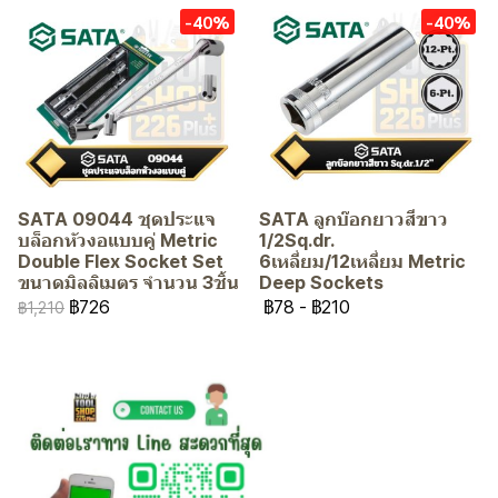
-40%
-40%
SATA 09044 ชุดประแจ
SATA ลูกบ๊อกยาวสีขาว
บล็อกหัวงอแบบคู่ Metric
1/2Sq.dr.
Double Flex Socket Set
6เหลี่ยม/12เหลี่ยม Metric
ขนาดมิลลิเมตร จำนวน 3ชิ้น
Deep Sockets
฿726
฿78
-
฿210
฿1,210