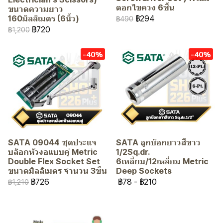
ดอกไขควง 6ชิ้น
ขนาดความยาว
฿294
160มิลลิเมตร (6นิ้ว)
฿490
฿720
฿1,200
-40%
-40%
SATA 09044 ชุดประแจ
SATA ลูกบ๊อกยาวสีขาว
บล็อกหัวงอแบบคู่ Metric
1/2Sq.dr.
Double Flex Socket Set
6เหลี่ยม/12เหลี่ยม Metric
ขนาดมิลลิเมตร จำนวน 3ชิ้น
Deep Sockets
฿726
฿78
-
฿210
฿1,210