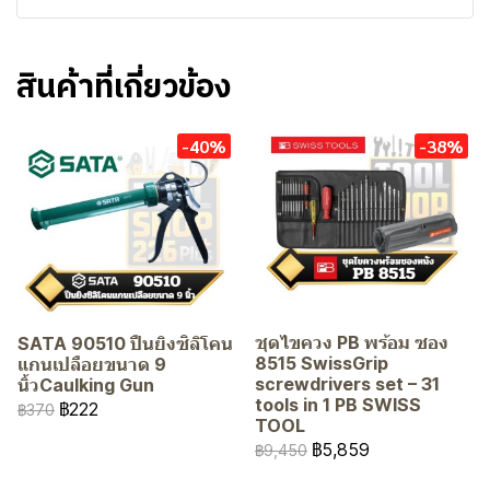
สินค้าที่เกี่ยวข้อง
-40%
-38%
ชุดไขควง PB พร้อม ซอง
SATA 90510 ปืนยิงซิลิโคน
8515 SwissGrip
แกนเปลือยขนาด 9
screwdrivers set – 31
นิ้วCaulking Gun
tools in 1 PB SWISS
฿222
฿370
TOOL
฿5,859
฿9,450