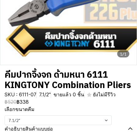
1/1
คีมปากจิ้งจก ด้ามหนา 6111
KINGTONY Combination Pliers
SKU : 6111-07
7.1/2"
ขายแล้ว 0 ชิ้น
ยังไม่มีรีวิว
฿520
฿338
เลือกขนาดคีม
7.1/2"
คำอธิบายสินค้าแบบย่อ