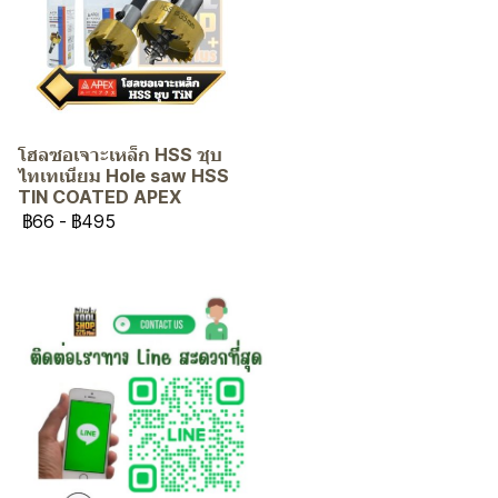
โฮลซอเจาะเหล็ก HSS ชุบ
ไทเทเนียม Hole saw HSS
TIN COATED APEX
฿66
-
฿495