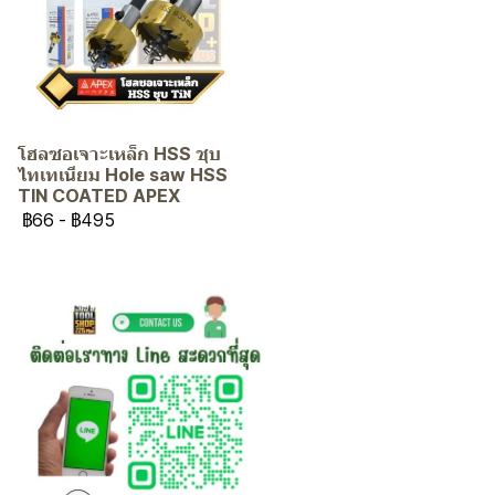
โฮลซอเจาะเหล็ก HSS ชุบ
ไทเทเนียม Hole saw HSS
TIN COATED APEX
฿66
-
฿495