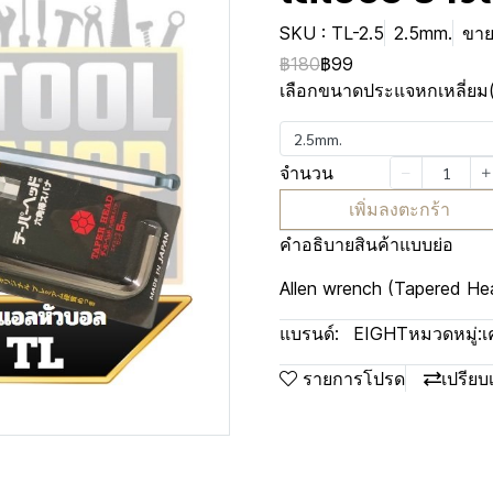
SKU : TL-2.5
2.5mm.
ขาย
฿180
฿99
เลือกขนาดประแจหกเหลี่ยม
2.5mm.
จำนวน
เพิ่มลงตะกร้า
คำอธิบายสินค้าแบบย่อ
Allen wrench (Tapered Hea
แบรนด์:
EIGHT
หมวดหมู่:
เ
รายการโปรด
เปรียบ