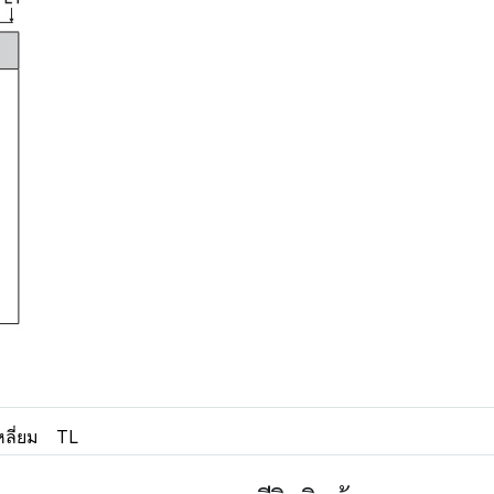
ลี่ยม
TL