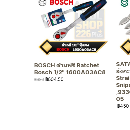
SATA
BOSCH ด้ามฟรี Ratchet
สังก
Bosch 1/2" 1600A03AC8
Strai
฿604.50
฿930
Snip
,933
05
฿450