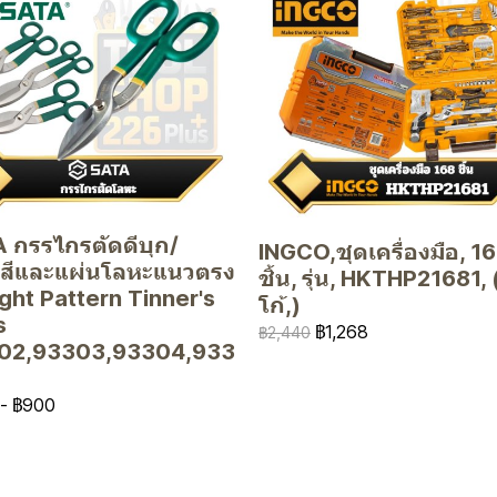
 กรรไกรตัดดีบุก/
INGCO,ชุดเครื่องมือ, 16
ะสีและแผ่นโลหะแนวตรง
ชิ้น, รุ่น, HKTHP21681, (
ght Pattern Tinner's
โก้,)
s
฿1,268
฿2,440
02,93303,93304,933
-
฿900