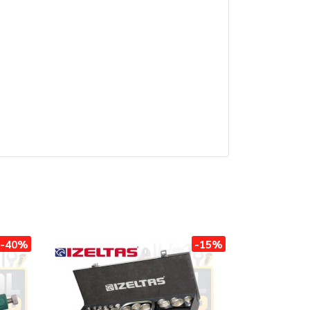
-40%
-15%