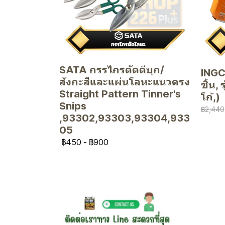
SATA กรรไกรตัดดีบุก/
INGCO
สังกะสีและแผ่นโลหะแนวตรง
ชิ้น,
Straight Pattern Tinner's
โก้,)
Snips
฿2,440
,93302,93303,93304,933
05
฿450
-
฿900