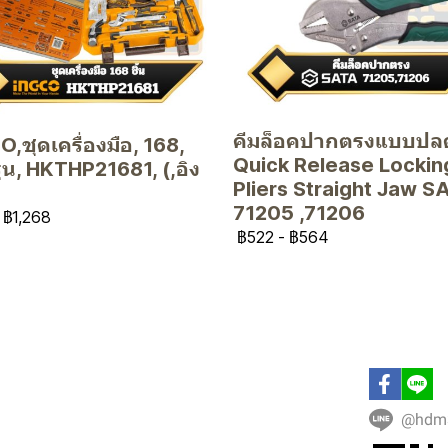
คีมล็อคปากตรงแบบปลด
,ชุดเครื่องมือ, 168,
Quick Release Lockin
 รุ่น, HKTHP21681, (,อิง
Pliers Straight Jaw S
71205 ,71206
฿1,268
฿522
-
฿564
@hdm