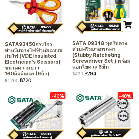
SATA 09348 ชุดไขควง
SATA93450กรรไกร
ด้ามฟรีขนาดพกพา
สำหรับช่างไฟฟ้าหุ้มฉนวน
(Stubby Ratcheting
กันไฟ (VDE Insulated
Screwdriver Set ) พร้อม
Electrician's Scissors)
ดอกไขควง 6ชิ้น
ขนาดความยาว
฿294
160มิลลิเมตร (6นิ้ว)
฿490
฿720
฿1,200
-40%
-40%