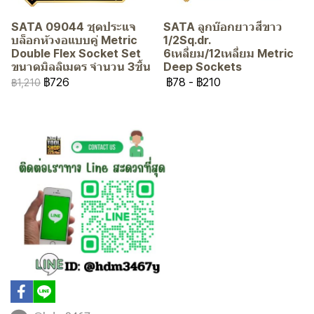
SATA 09044 ชุดประแจ
SATA ลูกบ๊อกยาวสีขาว
บล็อกหัวงอแบบคู่ Metric
1/2Sq.dr.
Double Flex Socket Set
6เหลี่ยม/12เหลี่ยม Metric
ขนาดมิลลิเมตร จำนวน 3ชิ้น
Deep Sockets
฿726
฿78
-
฿210
฿1,210