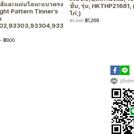
ะสีและแผ่นโลหะแนวตรง
ชิ้น, รุ่น, HKTHP21681, (
ght Pattern Tinner's
โก้,)
s
฿1,268
฿2,440
02,93303,93304,933
-
฿900
@hdm