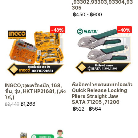
,93302,93303,93304,93
305
฿450
-
฿900
-48%
-40%
คีมล็อคปากตรงแบบปลดเร็ว
INGCO,ชุดเครื่องมือ, 168,
Quick Release Locking
ชิ้น, รุ่น, HKTHP21681, (,อิง
Pliers Straight Jaw
โก้,)
SATA 71205 ,71206
฿1,268
฿2,440
฿522
-
฿564