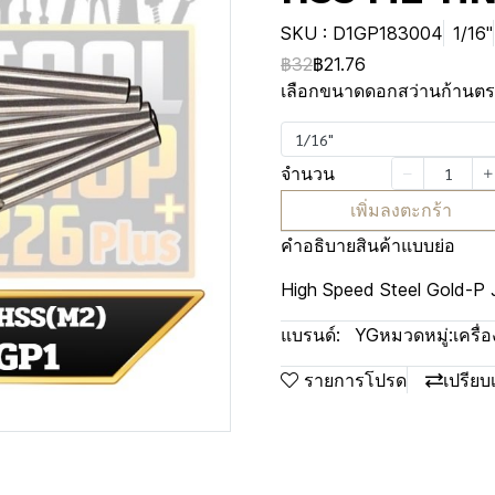
SKU : D1GP183004
1/16"
฿32
฿21.76
เลือกขนาดดอกสว่านก้านตร
1/16"
จำนวน
เพิ่มลงตะกร้า
คำอธิบายสินค้าแบบย่อ
High Speed Steel Gold-P J
แบรนด์:
YG
หมวดหมู่:
เครื่
รายการโปรด
เปรียบ