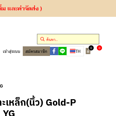
ม และค่าจัดส่ง )
0
0
TH
เข้าสู่ระบบ
สมัครสมาชิก
YG
ะเหล็ก(นิ้ว) Gold-P
N YG