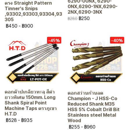
6290-00NX, 6290-
ตรง Straight Pattern
0NX,6290-1NX,6290-
Tinner's Snips
2NX,6290-3NX
,93302,93303,93304,93
฿250
฿280
305
฿450
-
฿900
-45%
-40%
ดอกต๊าปเกลียวทะลุ สีดำ
ดอกสว่านก้านลด
ยาวพิเศษ 150mm. Long
Champion - J HSS-Co
Shank Spiral Point
Reduced Shank M35
Machine Taps ตราภูเขา
HSS 5% Cobalt Drill Bit
H.T.D
Stainless steel Metal
฿528
-
฿935
Wood
฿255
-
฿960