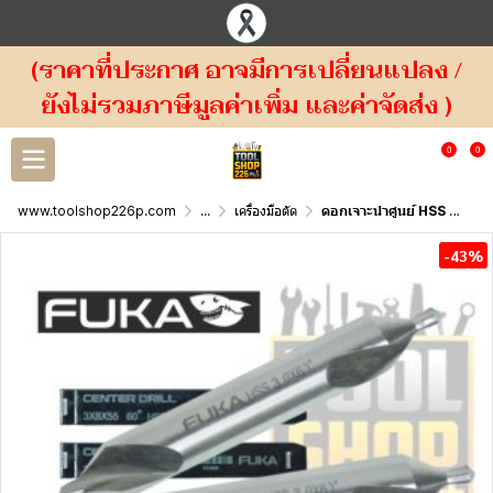
(ราคาที่ประกาศ อาจมีการเปลี่ยนแปลง /
ยังไม่รวมภาษีมูลค่าเพิ่ม และค่าจัดส่ง )
0
0
www.toolshop226p.com
...
เครื่องมือตัด
ดอกเจาะนำศูนย์ HSS FUKA Center Drills have both 60° and 120° tips.
-43%