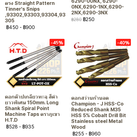
6290-00NX, 6290-
ตรง Straight Pattern
0NX,6290-1NX,6290-
Tinner's Snips
2NX,6290-3NX
,93302,93303,93304,93
฿250
฿280
305
฿450
-
฿900
-45%
-40%
ดอกต๊าปเกลียวทะลุ สีดำ
ดอกสว่านก้านลด
ยาวพิเศษ 150mm. Long
Champion - J HSS-Co
Shank Spiral Point
Reduced Shank M35
Machine Taps ตราภูเขา
HSS 5% Cobalt Drill Bit
H.T.D
Stainless steel Metal
฿528
-
฿935
Wood
฿255
-
฿960