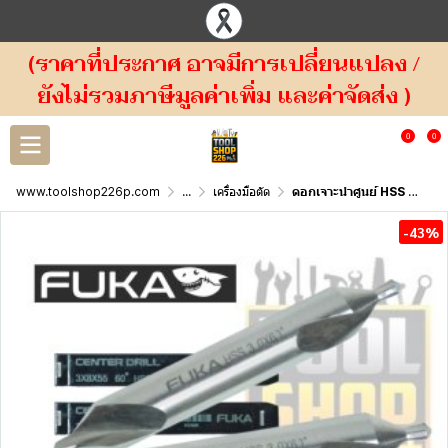
(ราคาที่ประกาศ อาจมีการเปลี่ยนแปลง /
ยังไม่รวมภาษีมูลค่าเพิ่ม และค่าจัดส่ง )
0
0
www.toolshop226p.com
...
เครื่องมือตัด
ดอกเจาะนำศูนย์ HSS FUKA Center Drills have both 60° and 120° tips.
-43%