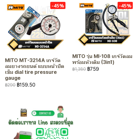
-45%
-45%
MITO รุ่น MI-108 เกจ์วัดลม
MITO MT-3214A เกจ์วัด
พร้อมหัวเติม (3in1)
ลมยางรถยนต์ แบบหน้าปัด
฿759
฿1,380
เข็ม dial tire pressure
gauge
฿159.50
฿290