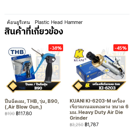
ค้อนยูริเทน
Plastic Head Hammer
สินค้าที่เกี่ยวข้อง
-38%
-45%
KUANI KI-6203-M เครื่อง
ปืนฉีดลม, THB, รุ่น, B90,
เจียรแกนลมคอตรง ขนาด 6
(,Air Blow Gun,)
มม. Heavy Duty Air Die
฿117.80
฿190
Grinder
฿1,787
฿3,250