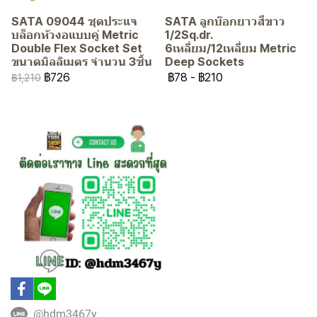
SATA 09044 ชุดประแจ
SATA ลูกบ๊อกยาวสีขาว
บล็อกหัวงอแบบคู่ Metric
1/2Sq.dr.
Double Flex Socket Set
6เหลี่ยม/12เหลี่ยม Metric
ขนาดมิลลิเมตร จำนวน 3ชิ้น
Deep Sockets
฿726
฿78
-
฿210
฿1,210
@hdm3467y