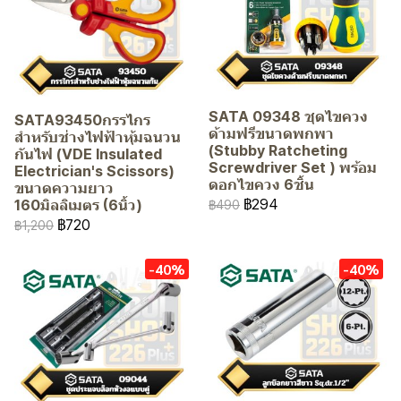
SATA 09348 ชุดไขควง
SATA93450กรรไกร
ด้ามฟรีขนาดพกพา
สำหรับช่างไฟฟ้าหุ้มฉนวน
(Stubby Ratcheting
กันไฟ (VDE Insulated
Screwdriver Set ) พร้อม
Electrician's Scissors)
ดอกไขควง 6ชิ้น
ขนาดความยาว
฿294
160มิลลิเมตร (6นิ้ว)
฿490
฿720
฿1,200
-40%
-40%