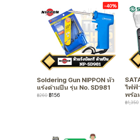
-40%
SATA
Soldering Gun NIPPON หัว
ไฟฟ้
แร้งด้ามปืน รุ่น No. SD981
พร้อม
฿156
฿260
฿1,350