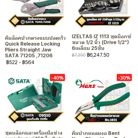
IZELTAS IZ 1113 ชุดบ็อกซ์
คีมล็อคปากตรงแบบปลดเร็ว
ขนาด 1/2 นิ้ว (Drive 1/2")
Quick Release Locking
6เหลี่ยม 25ชิ้น
Pliers Straight Jaw
฿6,247.50
SATA 71205 ,71206
฿7,350
฿522
-
฿564
-40%
-30%
ชุดบล็อกและเครื่องมือช่าง
คีมปากแหลมงอ Bent