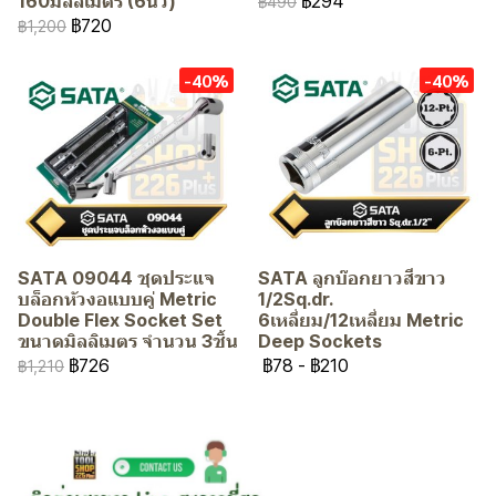
฿294
160มิลลิเมตร (6นิ้ว)
฿490
฿720
฿1,200
-40%
-40%
SATA 09044 ชุดประแจ
SATA ลูกบ๊อกยาวสีขาว
บล็อกหัวงอแบบคู่ Metric
1/2Sq.dr.
Double Flex Socket Set
6เหลี่ยม/12เหลี่ยม Metric
ขนาดมิลลิเมตร จำนวน 3ชิ้น
Deep Sockets
฿726
฿78
-
฿210
฿1,210