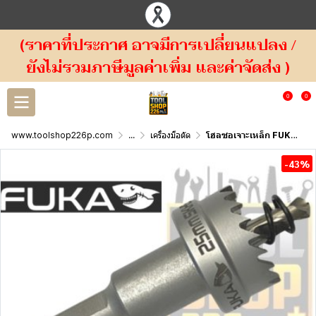
(ราคาที่ประกาศ อาจมีการเปลี่ยนแปลง /
ยังไม่รวมภาษีมูลค่าเพิ่ม และค่าจัดส่ง )
0
0
www.toolshop226p.com
...
เครื่องมือตัด
โฮลซอเจาะเหล็ก FUKA SKH51 HOLE SAW
-43%