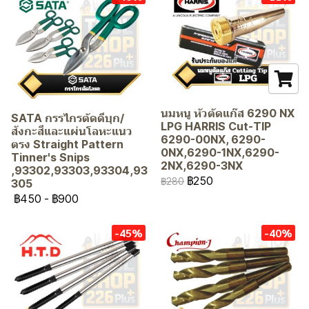
นมหนู หัวตัดแก๊ส 6290 NX
SATA กรรไกรตัดดีบุก/
LPG HARRIS Cut-TIP
สังกะสีและแผ่นโลหะแนว
6290-00NX, 6290-
ตรง Straight Pattern
0NX,6290-1NX,6290-
Tinner's Snips
2NX,6290-3NX
,93302,93303,93304,93
฿250
฿280
305
฿450
-
฿900
-45%
-40%