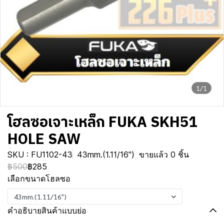
1/1
โฮลซอเจาะเหล็ก FUKA SKH51
HOLE SAW
SKU : FU1102-43
43mm.(1.11/16")
ขายแล้ว 0 ชิ้น
฿500
฿285
เลือกขนาดโฮลซอ
43mm.(1.11/16")
คำอธิบายสินค้าแบบย่อ