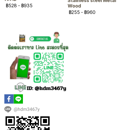
Stainless steel Metal
฿528
-
฿935
Wood
฿255
-
฿960
@hdm3467y