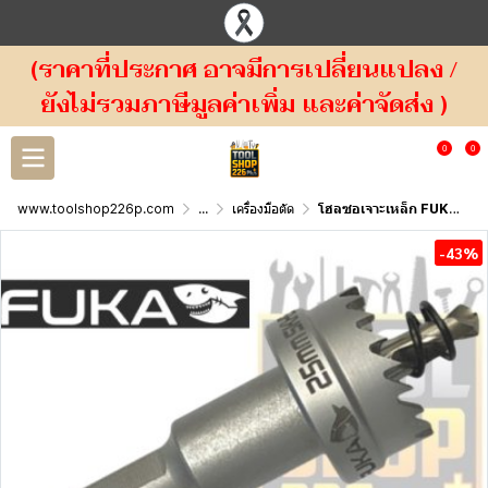
(ราคาที่ประกาศ อาจมีการเปลี่ยนแปลง /
ยังไม่รวมภาษีมูลค่าเพิ่ม และค่าจัดส่ง )
0
0
www.toolshop226p.com
...
เครื่องมือตัด
โฮลซอเจาะเหล็ก FUKA SKH51 HOLE SAW
-43%