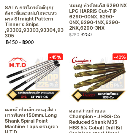
นมหนู หัวตัดแก๊ส 6290 NX
SATA กรรไกรตัดดีบุก/
LPG HARRIS Cut-TIP
สังกะสีและแผ่นโลหะแนว
6290-00NX, 6290-
ตรง Straight Pattern
0NX,6290-1NX,6290-
Tinner's Snips
2NX,6290-3NX
,93302,93303,93304,93
฿250
฿280
305
฿450
-
฿900
-45%
-40%
ดอกต๊าปเกลียวทะลุ สีดำ
ดอกสว่านก้านลด
ยาวพิเศษ 150mm. Long
Champion - J HSS-Co
Shank Spiral Point
Reduced Shank M35
Machine Taps ตราภูเขา
HSS 5% Cobalt Drill Bit
H.T.D