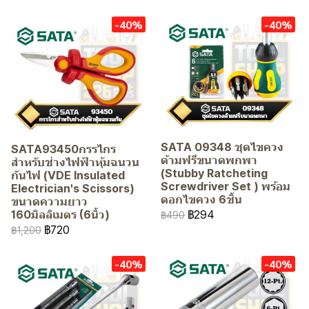
-40%
-40%
SATA 09348 ชุดไขควง
SATA93450กรรไกร
ด้ามฟรีขนาดพกพา
สำหรับช่างไฟฟ้าหุ้มฉนวน
(Stubby Ratcheting
กันไฟ (VDE Insulated
Screwdriver Set ) พร้อม
Electrician's Scissors)
ดอกไขควง 6ชิ้น
ขนาดความยาว
฿294
160มิลลิเมตร (6นิ้ว)
฿490
฿720
฿1,200
-40%
-40%