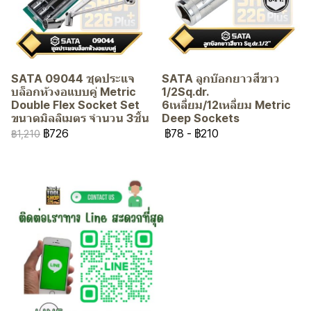
SATA 09044 ชุดประแจ
SATA ลูกบ๊อกยาวสีขาว
บล็อกหัวงอแบบคู่ Metric
1/2Sq.dr.
Double Flex Socket Set
6เหลี่ยม/12เหลี่ยม Metric
ขนาดมิลลิเมตร จำนวน 3ชิ้น
Deep Sockets
฿726
฿78
-
฿210
฿1,210