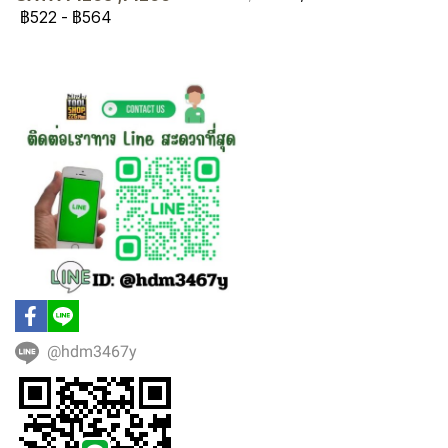
฿522
-
฿564
@hdm3467y