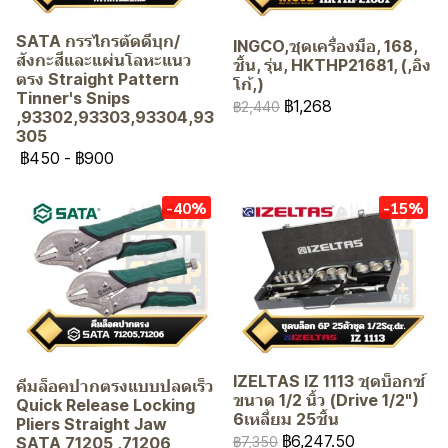
SATA กรรไกรตัดดีบุก/
INGCO,ชุดเครื่องมือ, 168,
สังกะสีและแผ่นโลหะแนว
ชิ้น, รุ่น, HKTHP21681, (,อิง
ตรง Straight Pattern
โก้,)
Tinner's Snips
฿1,268
฿2,440
,93302,93303,93304,93
305
฿450
-
฿900
-40%
-15%
IZELTAS IZ 1113 ชุดบ็อกซ์
คีมล็อคปากตรงแบบปลดเร็ว
ขนาด 1/2 นิ้ว (Drive 1/2")
Quick Release Locking
6เหลี่ยม 25ชิ้น
Pliers Straight Jaw
฿6,247.50
SATA 71205 ,71206
฿7,350