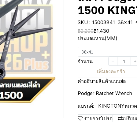
1500 KIN
SKU : 15003841
38x41
฿2,200
฿1,430
ประแจแหวน(MM)
38x41
จำนวน
เพิ่มลงตะกร้า
คำอธิบายสินค้าแบบย่อ
Podger Ratchet Wrench
แบรนด์:
KINGTONY
หมวดห
รายการโปรด
เปรียบ