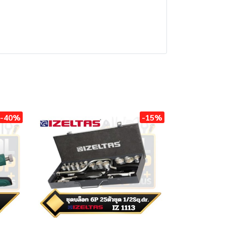
-40%
-15%