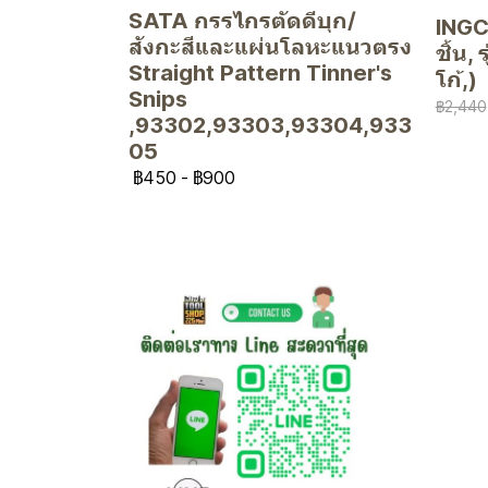
SATA กรรไกรตัดดีบุก/
INGCO
สังกะสีและแผ่นโลหะแนวตรง
ชิ้น,
Straight Pattern Tinner's
โก้,)
Snips
฿2,440
,93302,93303,93304,933
05
฿450
-
฿900