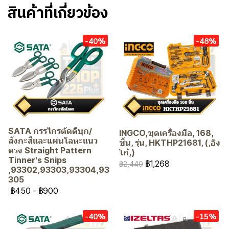
สินค้าที่เกี่ยวข้อง
-40%
-48%
SATA กรรไกรตัดดีบุก/
INGCO,ชุดเครื่องมือ, 168,
สังกะสีและแผ่นโลหะแนว
ชิ้น, รุ่น, HKTHP21681, (,อิง
ตรง Straight Pattern
โก้,)
Tinner's Snips
฿1,268
฿2,440
,93302,93303,93304,93
305
฿450
-
฿900
-40%
-15%