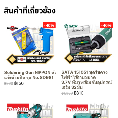
สินค้าที่เกี่ยวข้อง
-40%
-40%
SATA 151051 ชุดไขควง
Soldering Gun NIPPON หัว
ไฟฟ้าไร้สายขนาด
แร้งด้ามปืน รุ่น No. SD981
3.7V ที่มาพร้อมกับอุปกรณ์
฿156
฿260
เสริม 32ชิ้น
฿810
฿1,350