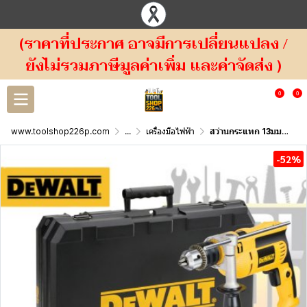
(ราคาที่ประกาศ อาจมีการเปลี่ยนแปลง /
ยังไม่รวมภาษีมูลค่าเพิ่ม และค่าจัดส่ง )
0
0
www.toolshop226p.com
...
เครื่องมือไฟฟ้า
สว่านกระแทก 13มม. 650 วัตต์ DWD024K-B1 DEWALT
-52%