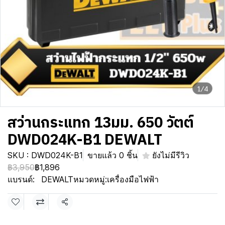
1/4
สว่านกระแทก 13มม. 650 วัตต์
DWD024K-B1 DEWALT
SKU : DWD024K-B1
ขายแล้ว 0 ชิ้น
ยังไม่มีรีวิว
฿3,950
฿1,896
แบรนด์:
DEWALT
หมวดหมู่:
เครื่องมือไฟฟ้า
แชร์