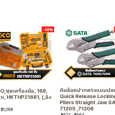
-48%
คีมล็อคปากตรงแบบปลด
,ชุดเครื่องมือ, 168,
Quick Release Lockin
 รุ่น, HKTHP21681, (,อิง
Pliers Straight Jaw S
71205 ,71206
฿1,268
฿522
-
฿564