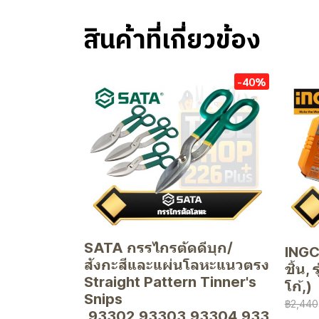
สินค้าที่เกี่ยวข้อง
-40%
SATA กรรไกรตัดดีบุก/
INGCO
สังกะสีและแผ่นโลหะแนวตรง
ชิ้น,
Straight Pattern Tinner's
โก้,)
Snips
฿2,440
,93302,93303,93304,933