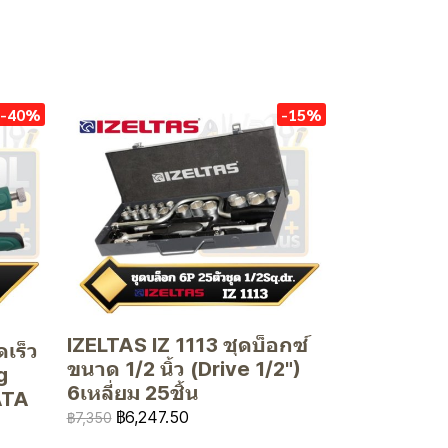
-40%
-15%
IZELTAS IZ 1113 ชุดบ็อกซ์
เร็ว
ขนาด 1/2 นิ้ว (Drive 1/2")
g
6เหลี่ยม 25ชิ้น
ATA
฿6,247.50
฿7,350