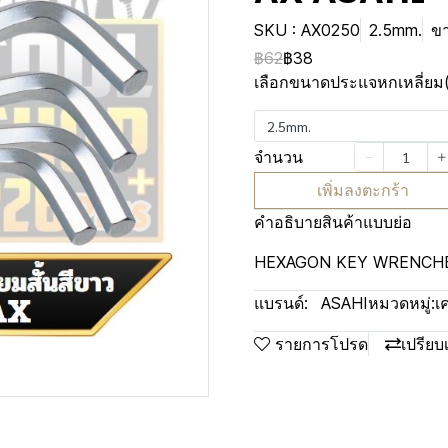
SKU : AX0250
2.5mm.
ขา
฿62
฿38
เลือกขนาดประแจหกเหลี่ยม
2.5mm.
จำนวน
เพิ่มลงตะกร้า
คำอธิบายสินค้าแบบย่อ
HEXAGON KEY WRENCHE
แบรนด์:
ASAHI
หมวดหมู่:
เ
รายการโปรด
เปรียบ