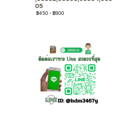
05
฿450
-
฿900