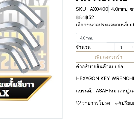
SKU : AX0400
4.0mm.
ข
฿84
฿52
เลือกขนาดประแจหกเหลี่ยม
4.0mm.
จำนวน
เพิ่มลงตะกร้า
คำอธิบายสินค้าแบบย่อ
HEXAGON KEY WRENCHE
แบรนด์:
ASAHI
หมวดหมู่:
เ
รายการโปรด
เปรียบ