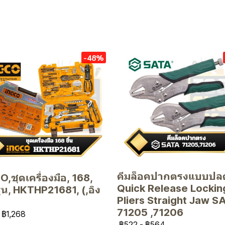
-48%
คีมล็อคปากตรงแบบปลด
,ชุดเครื่องมือ, 168,
Quick Release Lockin
 รุ่น, HKTHP21681, (,อิง
Pliers Straight Jaw S
71205 ,71206
฿1,268
฿522
-
฿564