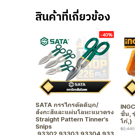
สินค้าที่เกี่ยวข้อง
-40%
SATA กรรไกรตัดดีบุก/
INGCO
สังกะสีและแผ่นโลหะแนวตรง
ชิ้น,
Straight Pattern Tinner's
โก้,)
Snips
฿2,440
,93302,93303,93304,933