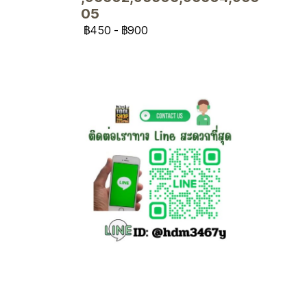
05
฿450
-
฿900