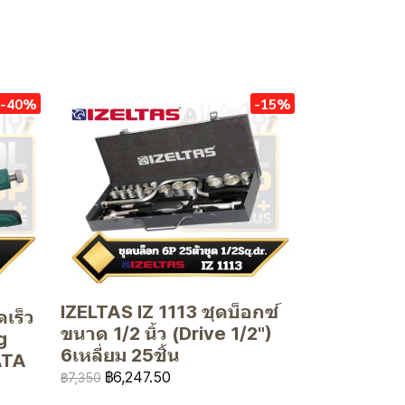
-40%
-15%
IZELTAS IZ 1113 ชุดบ็อกซ์
เร็ว
ขนาด 1/2 นิ้ว (Drive 1/2")
g
6เหลี่ยม 25ชิ้น
ATA
฿6,247.50
฿7,350