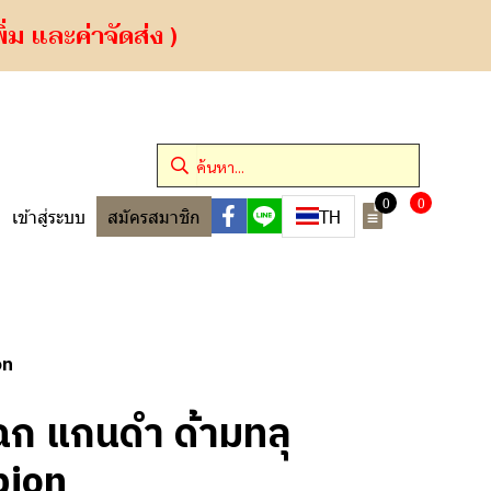
ม และค่าจัดส่ง )
0
0
TH
เข้าสู่ระบบ
สมัครสมาชิก
on
ก แกนดำ ด้ามทลุ
pion