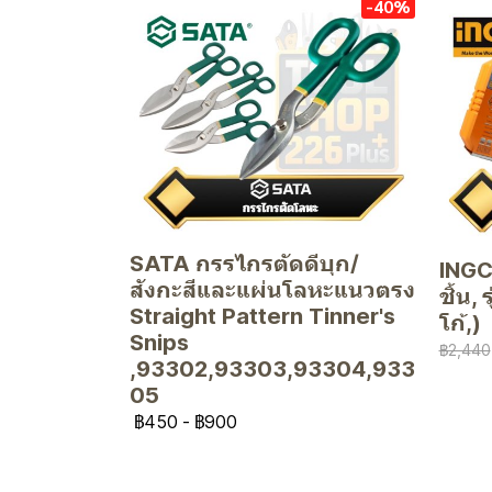
-40%
SATA กรรไกรตัดดีบุก/
INGCO
สังกะสีและแผ่นโลหะแนวตรง
ชิ้น,
Straight Pattern Tinner's
โก้,)
Snips
฿2,440
,93302,93303,93304,933
05
฿450
-
฿900