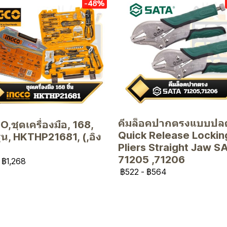
-48%
คีมล็อคปากตรงแบบปลด
,ชุดเครื่องมือ, 168,
Quick Release Lockin
 รุ่น, HKTHP21681, (,อิง
Pliers Straight Jaw S
71205 ,71206
฿1,268
฿522
-
฿564