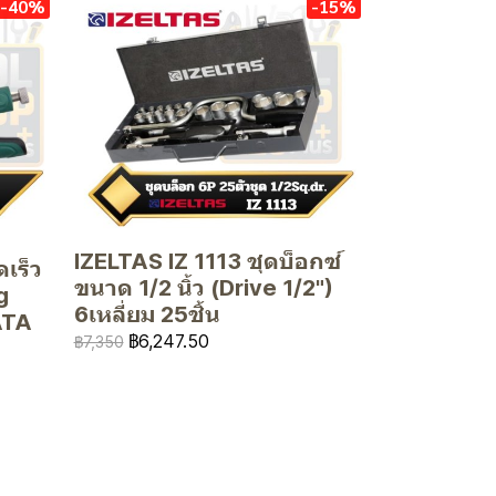
-40%
-15%
IZELTAS IZ 1113 ชุดบ็อกซ์
เร็ว
ขนาด 1/2 นิ้ว (Drive 1/2")
g
6เหลี่ยม 25ชิ้น
ATA
฿6,247.50
฿7,350