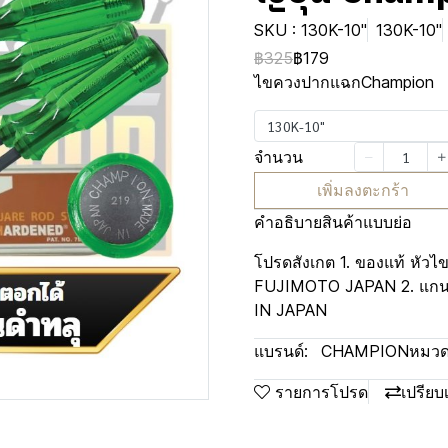
SKU : 130K-10"
130K-10"
฿325
฿179
ไขควงปากแฉกChampion
130K-10"
จำนวน
เพิ่มลงตะกร้า
คำอธิบายสินค้าแบบย่อ
โปรดสังเกต 1. ของแท้ หัวไ
FUJIMOTO JAPAN 2. แกน
IN JAPAN
แบรนด์:
CHAMPION
หมวดห
รายการโปรด
เปรียบ