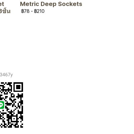
et
Metric Deep Sockets
ชิ้น
฿78
-
฿210
3467y