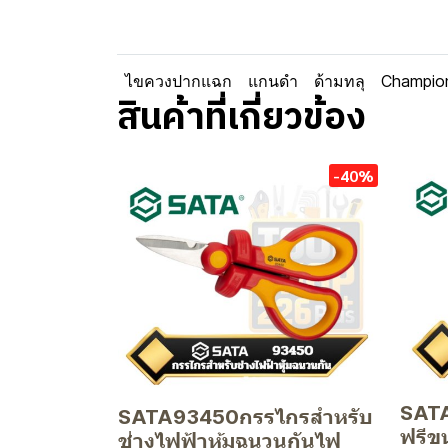
ไขควงปากแฉก
แกนดำ
ด้ามทลุ
Champio
สินค้าที่เกี่ยวข้อง
-40%
SATA
SATA93450กรรไกรสำหรับ
ฟรีข
ช่างไฟฟ้าหุ้มฉนวนกันไฟ