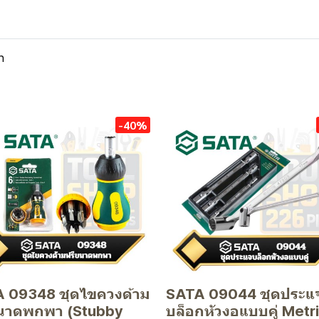
n
-40%
 09348 ชุดไขควงด้าม
SATA 09044 ชุดประแ
นาดพกพา (Stubby
บล็อกหัวงอแบบคู่ Metr