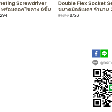
heting Screwdriver
Double Flex Socket S
) พร้อมดอกไขควง 6ชิ้น
ขนาดมิลลิเมตร จำนวน 3
฿294
฿726
฿1,210
@hdm