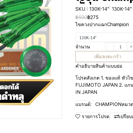
SKU : 130K-14"
130K-14"
฿500
฿275
ไขควงปากแฉกChampion
130K-14"
จำนวน
เพิ่มลงตะกร้า
คำอธิบายสินค้าแบบย่อ
โปรดสังเกต 1. ของแท้ หัวไ
FUJIMOTO JAPAN 2. แกน
IN JAPAN
แบรนด์:
CHAMPION
หมวดห
รายการโปรด
เปรียบ