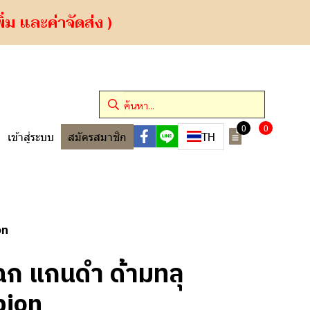
ม และค่าจัดส่ง )
0
0
TH
เข้าสู่ระบบ
สมัครสมาชิก
on
ก แกนดำ ด้ามทลุ
pion