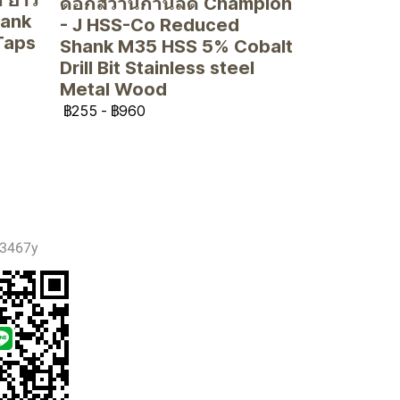
ดอกสว่านก้านลด Champion
hank
- J HSS-Co Reduced
Taps
Shank M35 HSS 5% Cobalt
Drill Bit Stainless steel
Metal Wood
฿255
-
฿960
3467y