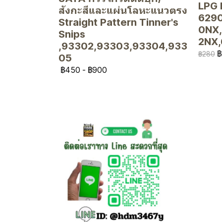
LPG 
สังกะสีและแผ่นโลหะแนวตรง
6290
Straight Pattern Tinner's
0NX,
Snips
2NX
,93302,93303,93304,933
฿
฿280
05
฿450
-
฿900