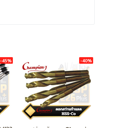
-45%
-40%
ำ ยาว