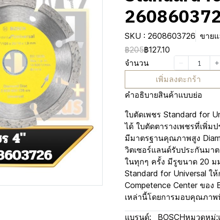
26086037
SKU : 2608603726
ขายแล
฿205
฿127.10
จำนวน
เพิ่มลงตะกร้า
คำอธิบายสินค้าแบบย่อ
ใบตัดเพชร Standard for Unive
ได้ ใบตัดตารางเพชรที่เพิ่มประ
มีมาตรฐานคุณภาพสูง Dia
วิตเซอร์แลนด์รับประกันมา
ในทุกๆ ครั้ง มีรูขนาด 20 ม
Standard for Universal ให้ก
Competence Center ของ B
เหล่านี้โดยการมอบคุณภาพที
แบรนด์:
BOSCH
หมวดหมู่: