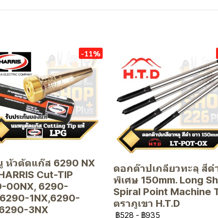
-11%
ู หัวตัดแก๊ส 6290 NX
ดอกต๊าปเกลียวทะลุ สีด
HARRIS Cut-TIP
พิเศษ 150mm. Long S
-00NX, 6290-
Spiral Point Machine 
6290-1NX,6290-
ตราภูเขา H.T.D
,6290-3NX
฿528
-
฿935