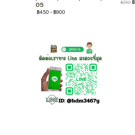
฿
฿280
05
฿450
-
฿900