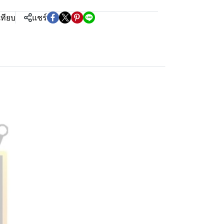
เทียบ
แชร์