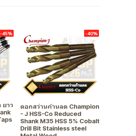
-45%
-40%
ำ ยาว
ดอกสว่านก้านลด Champion
hank
- J HSS-Co Reduced
Taps
Shank M35 HSS 5% Cobalt
Drill Bit Stainless steel
Metal Wood