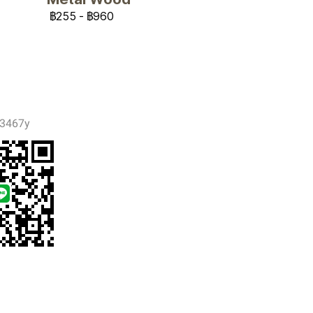
฿255
-
฿960
3467y