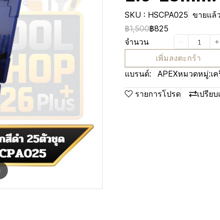
SKU : HSCPA025
ขายแล้ว
฿1,500
฿825
จำนวน
เพิ่มลงตะกร้า
แบรนด์:
APEX
หมวดหมู่:
เค
รายการโปรด
เปรียบ
m