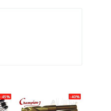
-45%
-40%