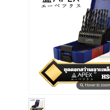
⚲
Hover to zoo