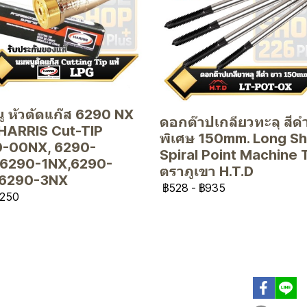
ู หัวตัดแก๊ส 6290 NX
ดอกต๊าปเกลียวทะลุ สีด
HARRIS Cut-TIP
พิเศษ 150mm. Long S
-00NX, 6290-
Spiral Point Machine 
6290-1NX,6290-
ตราภูเขา H.T.D
,6290-3NX
฿528
-
฿935
250