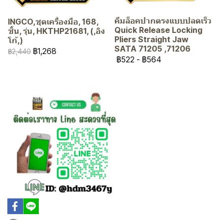
คีมล็อคปากตรงแบบปลดเร็ว
INGCO,ชุดเครื่องมือ, 168,
Quick Release Locking
ชิ้น, รุ่น, HKTHP21681, (,อิง
Pliers Straight Jaw
โก้,)
SATA 71205 ,71206
฿1,268
฿2,440
฿522
-
฿564